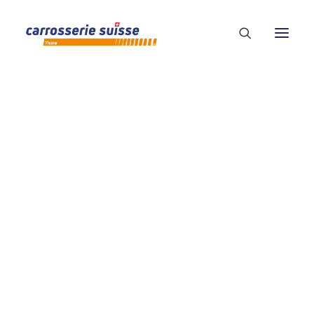
PRESENTAZIONE
CONTATTI E ORGANIGRAMMA
LISTA SOCI
Analisi dati
DIVENTA SOCIO
VANTAGGI
19/12/2024
|
BY
ADMIN-CARROSSERIE_LOG
ISTA ASSOCIATI AL “CONCETTO VETRI” E POST-COLLAU
ASSOCIATI POST-COLLAUDO
FORMAZIONE DI BASE
CARROZZIERE/A RIPARATORE/TRICE
CARROZZIERE/A VERNICIATORE/TRICE
ASSISTENTE VERNICIATORE/TRICE
CARROZZIERE/A LATTONIERE/A
FABBRO/FABBRA