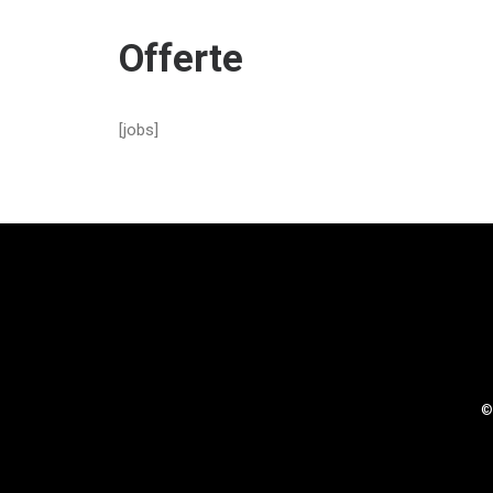
Offerte
[jobs]
© 