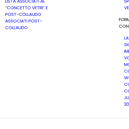
LISTA ASSOCIATI AL
SP
“CONCETTO VETRI” E
VE
POST-COLLAUDO
FOR
ASSOCIATI POST-
CON
COLLAUDO
LA
SI
IM
V
MO
CO
W
CO
C
J
20