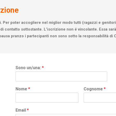
azione
ti. Per poter accogliere nel miglior modo tutti (ragazzi e genitori
i contatto sottostante. L’iscrizione non é vincolante. Essa sarà u
a pausa pranzo i partecipanti non sono sotto la responsabilità d
Sono un/una:
*
Nome
*
Cognome
*
Email
*