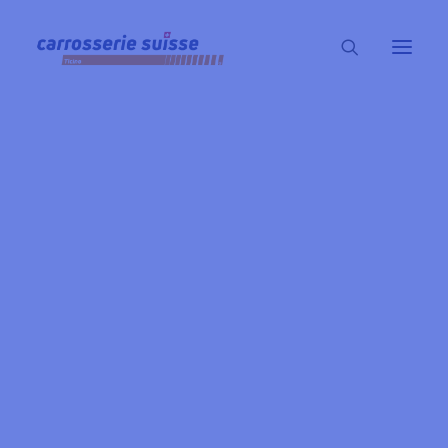
PRESENTAZIONE
CONTATTI E ORGANIGRAMMA
LISTA SOCI
DIVENTA SOCIO
VANTAGGI
ISTA ASSOCIATI AL “CONCETTO VETRI” E POST-COLLAU
ASSOCIATI POST-COLLAUDO
FORMAZIONE DI BASE
CARROZZIERE/A RIPARATORE/TRICE
Specialista lattoniere/a
CARROZZIERE/A VERNICIATORE/TRICE
ASSISTENTE VERNICIATORE/TRICE
CARROZZIERE/A LATTONIERE/A
FABBRO/FABBRA