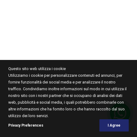
tuo amministratore di sistema.
FORMAZIONE SUPERIORE
Vai alla homepage
SPECIALISTA LATTONIERE/A
COORDINATORE/TRICE DI OFFICINA
SPECIALISTA VERNICIATORE/TRICE
FORMAZIONE CONTINUA
LAVORARE IN SICUREZZA SUGLI IMPIANTI AD ALTO
VOLTAGGIO – MODULO HV1 E HV2
CORSO LEVABOLLI
WORKSHOP
Questo sito web utilizza i cookie
CORSI DI FORMAZIONE CONTINUA
Utilizziamo i cookie per personalizzare contenuti ed annunci, per
JUNIOR ACADEMY 2026
fornire funzionalità dei social media e per analizzare il nostro
traffico. Condividiamo inoltre informazioni sul modo in cui utilizza il
ISCRIZIONE POSTO VACANTE
© 2024 Carrosserie Suisse Ticino. Tutti i diritti riservati.
Impressum
Protezione
nostro sito con i nostri partner che si occupano di analisi dei dati
dati
web, pubblicità e social media, i quali potrebbero combinarle con
altre informazioni che ha fornito loro o che hanno raccolto dal suo
utilizzo dei loro servizi.
Privacy Preferences
I Agree