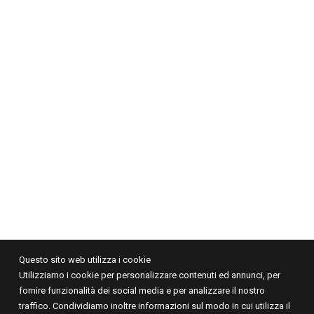
FORMAZIONE SUPERIORE
SPECIALISTA LATTONIERE/A
COORDINATORE/TRICE DI OFFICINA
SPECIALISTA VERNICIATORE/TRICE
FORMAZIONE CONTINUA
LAVORARE IN SICUREZZA SUGLI IMPIANTI AD ALTO
VOLTAGGIO – MODULO HV1 E HV2
CORSO LEVABOLLI
WORKSHOP
CORSI DI FORMAZIONE CONTINUA
JUNIOR ACADEMY 2026
ISCRIZIONE POSTO VACANTE
Questo sito web utilizza i cookie
Utilizziamo i cookie per personalizzare contenuti ed annunci, per
fornire funzionalità dei social media e per analizzare il nostro
traffico. Condividiamo inoltre informazioni sul modo in cui utilizza il