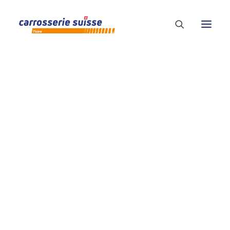
PRESENTAZIONE
CONTATTI E ORGANIGRAMMA
LISTA SOCI
Calcolo tariffa oraria
DIVENTA SOCIO
VANTAGGI
19/12/2024
|
BY
ADMIN-CARROSSERIE_LOG
ISTA ASSOCIATI AL “CONCETTO VETRI” E POST-COLLAU
ASSOCIATI POST-COLLAUDO
FORMAZIONE DI BASE
CARROZZIERE/A RIPARATORE/TRICE
CARROZZIERE/A VERNICIATORE/TRICE
ASSISTENTE VERNICIATORE/TRICE
CARROZZIERE/A LATTONIERE/A
FABBRO/FABBRA